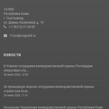
20 июля 2026, 15:03
167000
Республика Коми
За прошедшую неделю сотрудники вневедомственной охраны
г. Сыктывкар,
отработали более 100 тревог, поступивших с охраняемых объектов
ул. Домны Каликовой, д. 19
+ 7 (8212) 21-28-28
29 июля 2026, 11:41
11uvo@rosgvard.ru
НОВОСТИ
В Усинске сотрудники вневедомственной охраны Росгвардии
оперативно отр...
30 июля 2026, 12:50
За прошедшую неделю сотрудники вневедомственной охраны
отработали боле...
29 июля 2026, 11:41
Начальник Управления вневедомственной охраны Республики Коми