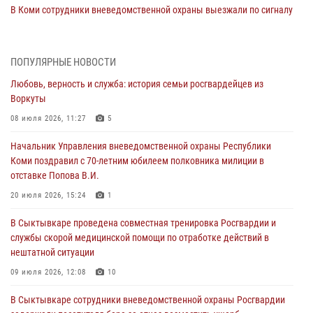
В Коми сотрудники вневедомственной охраны выезжали по сигналу
тревога в медицинские учреждения
20 июля 2026, 15:08
ПОПУЛЯРНЫЕ НОВОСТИ
В Усть-Вымском районе сотрудники вневедомственной охраны
Любовь, верность и служба: история семьи росгвардейцев из
задержали необычного покупателя
Воркуты
20 июля 2026, 15:03
08 июля 2026, 11:27
5
В год 10-летия Росгвардии: о службе и спортивных достижениях
Начальник Управления вневедомственной охраны Республики
сотрудника вневедомственной охраны по Усть-Вымскому району
Коми поздравил с 70-летним юбилеем полковника милиции в
11 июля 2026, 16:00
4
отставке Попова В.И.
В Сыктывкаре проведена совместная тренировка Росгвардии и
20 июля 2026, 15:24
1
службы скорой медицинской помощи по отработке действий в
В Сыктывкаре проведена совместная тренировка Росгвардии и
нештатной ситуации
службы скорой медицинской помощи по отработке действий в
09 июля 2026, 12:08
10
нештатной ситуации
Любовь, верность и служба: история семьи росгвардейцев из
09 июля 2026, 12:08
10
Воркуты
В Сыктывкаре сотрудники вневедомственной охраны Росгвардии
08 июля 2026, 11:27
5