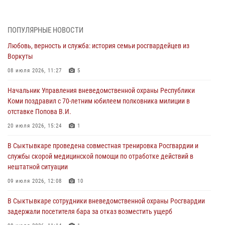
тревога в медицинские учреждения
20 июля 2026, 15:08
ПОПУЛЯРНЫЕ НОВОСТИ
В Усть-Вымском районе сотрудники вневедомственной охраны
Любовь, верность и служба: история семьи росгвардейцев из
задержали необычного покупателя
Воркуты
20 июля 2026, 15:03
08 июля 2026, 11:27
5
В год 10-летия Росгвардии: о службе и спортивных достижениях
Начальник Управления вневедомственной охраны Республики
сотрудника вневедомственной охраны по Усть-Вымскому району
Коми поздравил с 70-летним юбилеем полковника милиции в
11 июля 2026, 16:00
4
отставке Попова В.И.
В Сыктывкаре проведена совместная тренировка Росгвардии и
20 июля 2026, 15:24
1
службы скорой медицинской помощи по отработке действий в
В Сыктывкаре проведена совместная тренировка Росгвардии и
нештатной ситуации
службы скорой медицинской помощи по отработке действий в
09 июля 2026, 12:08
10
нештатной ситуации
Любовь, верность и служба: история семьи росгвардейцев из
09 июля 2026, 12:08
10
Воркуты
В Сыктывкаре сотрудники вневедомственной охраны Росгвардии
08 июля 2026, 11:27
5
задержали посетителя бара за отказ возместить ущерб