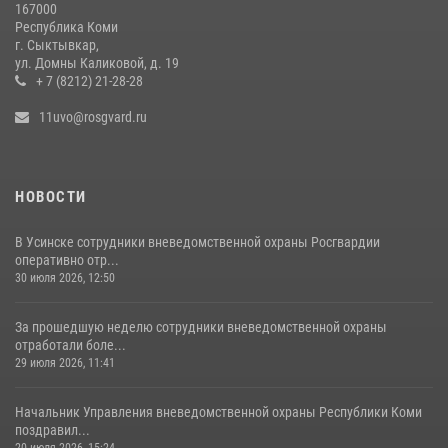
167000
Республика Коми
За прошедшую неделю сотрудники вневедомственной охраны
г. Сыктывкар,
отработали более 100 тревог, поступивших с охраняемых объектов
ул. Домны Каликовой, д. 19
+ 7 (8212) 21-28-28
29 июля 2026, 11:41
11uvo@rosgvard.ru
НОВОСТИ
В Усинске сотрудники вневедомственной охраны Росгвардии
оперативно отр...
30 июля 2026, 12:50
За прошедшую неделю сотрудники вневедомственной охраны
отработали боле...
29 июля 2026, 11:41
Начальник Управления вневедомственной охраны Республики Коми
поздравил...
20 июля 2026, 15:24