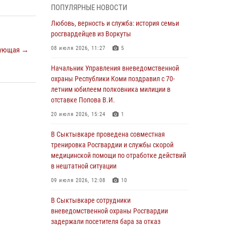
ПОПУЛЯРНЫЕ НОВОСТИ
объектов
Любовь, верность и служба: история семьи
29 июля 2026, 11:41
росгвардейцев из Воркуты
Начальник Управления вневедомственной
08 июля 2026, 11:27
5
ующая →
охраны Республики Коми поздравил с 70-
летним юбилеем полковника милиции в
Начальник Управления вневедомственной
отставке Попова В.И.
охраны Республики Коми поздравил с 70-
летним юбилеем полковника милиции в
20 июля 2026, 15:24
1
отставке Попова В.И.
В Коми росгвардейцы обеспечивали
20 июля 2026, 15:24
1
правопорядок всероссийского фестиваля
воздухоплавания «ЖИВОЙ ВОЗДУХ»
В Сыктывкаре проведена совместная
тренировка Росгвардии и службы скорой
20 июля 2026, 15:15
1
медицинской помощи по отработке действий
В Коми завершились учебно-методические
в нештатной ситуации
сборы руководителей филиалов
09 июля 2026, 12:08
10
вневедомственной охраны Росгвардии
В Сыктывкаре сотрудники
20 июля 2026, 15:12
вневедомственной охраны Росгвардии
В Коми сотрудники вневедомственной
задержали посетителя бара за отказ