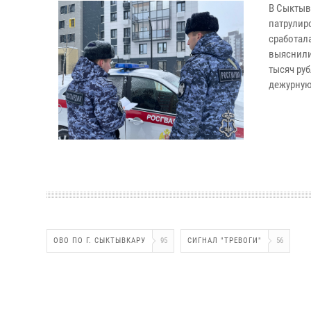
В Сыктыв
патрулиро
сработал
выяснили
тысяч ру
дежурную
ОВО ПО Г. СЫКТЫВКАРУ
95
СИГНАЛ "ТРЕВОГИ"
56