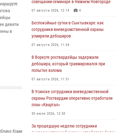
совещании-семинаре в Нижнем Новгороде
маршруте
атова
07 августа 2026, 12:14
4
дейцы
Беспокойные сутки в Сыктывкаре: как
ее девяти
сотрудники вневедомственной охраны
лены в
усмиряли дебоширов
07 августа 2026, 11:34
В Воркуте росгвардейцы задержали
дебошира, который травмировался при
попытке взлома
07 августа 2026, 11:31
В Усинске сотрудники вневедомственной
охраны Росгвардии оперативно отработали
план «Квартал»
30 июля 2026, 12:50
За прошедшую неделю сотрудники
ублике Коми
вневедомственной охраны отработали более
100 тревог, поступивших с охраняемых