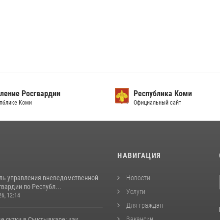
ление Росгвардии
Республика Коми
упблике Коми
Официальный сайт
И
НАВИГАЦИЯ
ль управления вневедомственной
Новости
вардии по Республ...
Услуги
26, 12:14
Для граждан
Вакансии
е сутки в Сыктывкаре: как