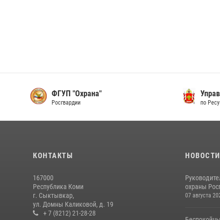
ФГУП "Охрана"
Управ
Росгвардии
по Рес
КОНТАКТЫ
НОВОСТ
167000
Руководите
Республика Коми
охраны Росг
г. Сыктывкар,
07 августа 20
ул. Домны Каликовой, д. 19
+ 7 (8212) 21-28-28
Беспокойны