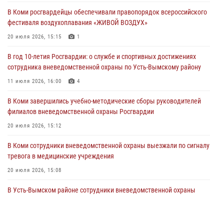
В Коми завершились учебно-методические сборы руководителей
В Коми росгвардейцы обеспечивали правопорядок всероссийского
филиалов вневедомственной охраны Росгвардии
фестиваля воздухоплавания «ЖИВОЙ ВОЗДУХ»
20 июля 2026, 15:12
20 июля 2026, 15:15
1
В Коми сотрудники вневедомственной охраны выезжали по сигналу
В год 10-летия Росгвардии: о службе и спортивных достижениях
тревога в медицинские учреждения
сотрудника вневедомственной охраны по Усть-Вымскому району
20 июля 2026, 15:08
11 июля 2026, 16:00
4
В Усть-Вымском районе сотрудники вневедомственной охраны
В Коми завершились учебно-методические сборы руководителей
задержали необычного покупателя
филиалов вневедомственной охраны Росгвардии
20 июля 2026, 15:03
20 июля 2026, 15:12
В Коми сотрудники вневедомственной охраны выезжали по сигналу
тревога в медицинские учреждения
20 июля 2026, 15:08
В Усть-Вымском районе сотрудники вневедомственной охраны
задержали необычного покупателя
20 июля 2026, 15:03