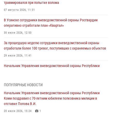
травмировался при попытке взлома
07 августа 2026, 11:31
В Усинске сотрудники вневедомственной охраны Росгвардии
оперативно отработали план «Квартал»
30 июля 2026, 12:50
За прошедшую неделю сотрудники вневедомственной охраны
отработали более 100 тревог, поступивших с охраняемых объектов
29 июля 2026, 11:41
Начальник Управления вневедомственной охраны Республики
Коми поздравил с 70-летним юбилеем полковника милиции в
отставке Попова В.И.
20 июля 2026, 15:24
1
ПОПУЛЯРНЫЕ НОВОСТИ
Начальник Управления вневедомственной охраны Республики
В Коми росгвардейцы обеспечивали правопорядок всероссийского
Коми поздравил с 70-летним юбилеем полковника милиции в
фестиваля воздухоплавания «ЖИВОЙ ВОЗДУХ»
отставке Попова В.И.
20 июля 2026, 15:15
1
20 июля 2026, 15:24
1