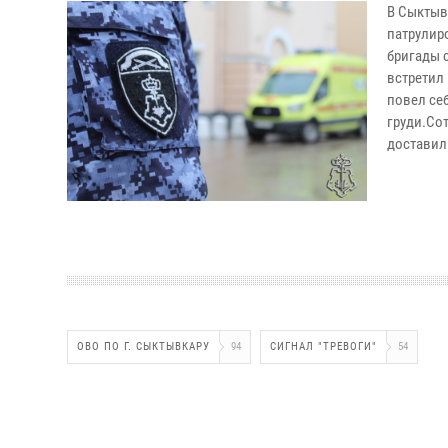
В Сыктыв
патрулир
бригады 
встретил
повел себ
груди.Со
доставил
ОВО ПО Г. СЫКТЫВКАРУ
94
СИГНАЛ "ТРЕВОГИ"
54