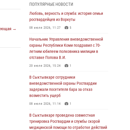
ПОПУЛЯРНЫЕ НОВОСТИ
вневедомственной охраны Росгвардии
Любовь, верность и служба: история семьи
20 июля 2026, 15:12
росгвардейцев из Воркуты
В Коми сотрудники вневедомственной
08 июля 2026, 11:27
5
ующая →
охраны выезжали по сигналу тревога в
медицинские учреждения
Начальник Управления вневедомственной
охраны Республики Коми поздравил с 70-
20 июля 2026, 15:08
летним юбилеем полковника милиции в
В Усть-Вымском районе сотрудники
отставке Попова В.И.
вневедомственной охраны задержали
20 июля 2026, 15:24
1
необычного покупателя
В Сыктывкаре сотрудники
20 июля 2026, 15:03
вневедомственной охраны Росгвардии
В год 10-летия Росгвардии: о службе и
задержали посетителя бара за отказ
спортивных достижениях сотрудника
возместить ущерб
вневедомственной охраны по Усть-
08 июля 2026, 11:14
1
Вымскому району
В Сыктывкаре проведена совместная
11 июля 2026, 16:00
4
тренировка Росгвардии и службы скорой
В Сыктывкаре проведена совместная
медицинской помощи по отработке действий