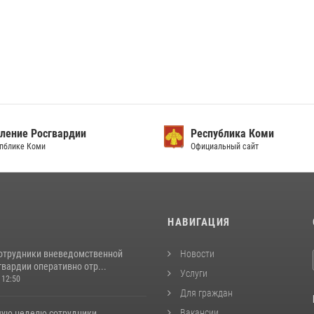
ление Росгвардии
Республика Коми
упблике Коми
Официальный сайт
И
НАВИГАЦИЯ
сотрудники вневедомственной
Новости
вардии оперативно отр...
Услуги
 12:50
Для граждан
Вакансии
ую неделю сотрудники