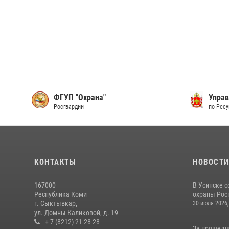
ФГУП "Охрана"
Управ
Росгвардии
по Рес
КОНТАКТЫ
НОВОСТ
167000
В Усинске 
Республика Коми
охраны Росг
г. Сыктывкар,
30 июля 2026,
ул. Домны Каликовой, д. 19
+ 7 (8212) 21-28-28
За прошедш