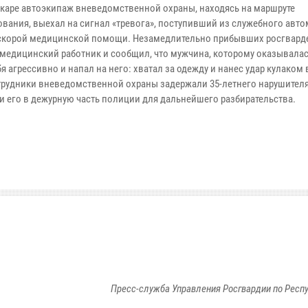
каре автоэкипаж вневедомственной охраны, находясь на маршруте
ования, выехал на сигнал «тревога», поступивший из служебного авт
скорой медицинской помощи. Незамедлительно прибывших росгвард
 медицинский работник и сообщил, что мужчина, которому оказывала
я агрессивно и напал на него: хватал за одежду и нанес удар кулаком 
трудники вневедомственной охраны задержали 35-летнего нарушителя
и его в дежурную часть полиции для дальнейшего разбирательства.
Пресс-служба Управления Росгвардии по Респ