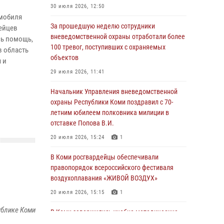
30 июля 2026, 12:50
омобиля
За прошедшую неделю сотрудники
ейцев
вневедомственной охраны отработали более
сь помощь,
100 тревог, поступивших с охраняемых
в область
объектов
 и
29 июля 2026, 11:41
Начальник Управления вневедомственной
охраны Республики Коми поздравил с 70-
летним юбилеем полковника милиции в
отставке Попова В.И.
20 июля 2026, 15:24
1
В Коми росгвардейцы обеспечивали
правопорядок всероссийского фестиваля
воздухоплавания «ЖИВОЙ ВОЗДУХ»
20 июля 2026, 15:15
1
ублике Коми
В Коми завершились учебно-методические
сборы руководителей филиалов