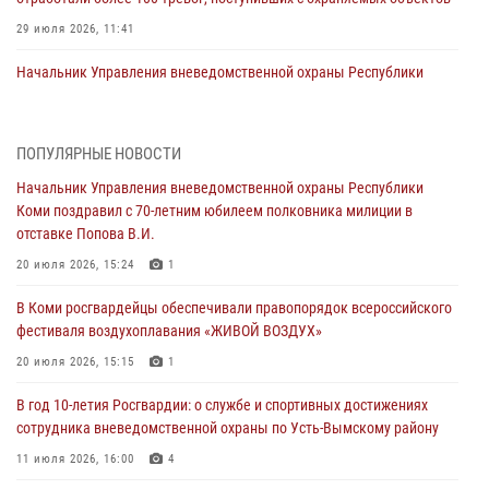
29 июля 2026, 11:41
Начальник Управления вневедомственной охраны Республики
Коми поздравил с 70-летним юбилеем полковника милиции в
отставке Попова В.И.
20 июля 2026, 15:24
1
ПОПУЛЯРНЫЕ НОВОСТИ
Начальник Управления вневедомственной охраны Республики
В Коми росгвардейцы обеспечивали правопорядок всероссийского
Коми поздравил с 70-летним юбилеем полковника милиции в
фестиваля воздухоплавания «ЖИВОЙ ВОЗДУХ»
отставке Попова В.И.
20 июля 2026, 15:15
1
20 июля 2026, 15:24
1
В Коми завершились учебно-методические сборы руководителей
В Коми росгвардейцы обеспечивали правопорядок всероссийского
филиалов вневедомственной охраны Росгвардии
фестиваля воздухоплавания «ЖИВОЙ ВОЗДУХ»
20 июля 2026, 15:12
20 июля 2026, 15:15
1
В Коми сотрудники вневедомственной охраны выезжали по сигналу
В год 10-летия Росгвардии: о службе и спортивных достижениях
тревога в медицинские учреждения
сотрудника вневедомственной охраны по Усть-Вымскому району
20 июля 2026, 15:08
11 июля 2026, 16:00
4
В Усть-Вымском районе сотрудники вневедомственной охраны