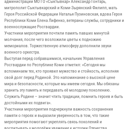
администрации МО ГО «Сыктывкар» Александр Гонтарь,
митрополит Сыктывкарский и Коми-Зырянский Филипп, мать
Героя Российской Федерации Наталья Пузиновская, вдова Героя
Республики Коми Елена Лифенко, ветераны службы, сотрудники и
военнослужащие Росгвардии.
Участники мероприятия почтили память павших минутой
молчания, после чего возложили цветы к подножию
мемориалов. Торжественную атмосферу дополнили звуки
военного оркестра.
Выступая перед собравшимися, начальник Управления
Росгвардии по Республике Коми отметил: «Сегодня мы
вспоминаем тех, кто проявил мужество и стойкость, исполняя
свой долг перед Родиной. Это напоминание о высокой цене
мира и безопасности, которые мы имеем сегодня. Мы обязаны
хранить эту память и передавать её молодому поколению.
Служить Родине – значит чтить традиции, помнить героев и быть
достойными их подвига».
Участники мероприятия подчеркнули важность сохранения
памяти о героях и выразили уверенность в том, что такие
мероприятия помогают укреплять связь поколений и
воспитывать у молодёжи уважение к истории Отечества.