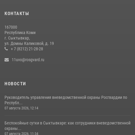
Руководитель управления вневедомственной охраны Росгвардии
по Республике Коми принял участие во Всероссийском совещании-
КОНТАКТЫ
семинаре в Нижнем Новгороде
07 августа 2026, 12:14
4
167000
Республика Коми
В Воркуте росгвардейцы задержали дебошира, который
г. Сыктывкар,
травмировался при попытке взлома
ул. Домны Каликовой, д. 19
+ 7 (8212) 21-28-28
07 августа 2026, 11:31
11uvo@rosgvard.ru
НОВОСТИ
Руководитель управления вневедомственной охраны Росгвардии по
Республ...
07 августа 2026, 12:14
Беспокойные сутки в Сыктывкаре: как сотрудники вневедомственной
охраны...
07 августа 2026, 11:34