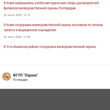
В Коми завершились учебно-методические сборы руководителей
задержали необычного покупателя
филиалов вневедомственной охраны Росгвардии
20 июля 2026, 15:03
20 июля 2026, 15:12
В Коми сотрудники вневедомственной охраны выезжали по сигналу
тревога в медицинские учреждения
20 июля 2026, 15:08
В Усть-Вымском районе сотрудники вневедомственной охраны
задержали необычного покупателя
20 июля 2026, 15:03
За прошедшую неделю сотрудники вневедомственной охраны
отработали более 100 тревог, поступивших с охраняемых объектов
ФГУП "Охрана"
Росгвардии
29 июля 2026, 11:41
В Усинске сотрудники вневедомственной охраны Росгвардии
оперативно отработали план «Квартал»
30 июля 2026, 12:50