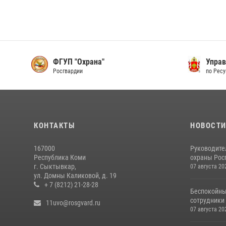
ФГУП "Охрана"
Управ
Росгвардии
по Рес
КОНТАКТЫ
НОВОСТ
167000
Руководите
Республика Коми
охраны Росг
г. Сыктывкар,
07 августа 20
ул. Домны Каликовой, д. 19
+ 7 (8212) 21-28-28
Беспокойны
сотрудники
11uvo@rosgvard.ru
07 августа 20