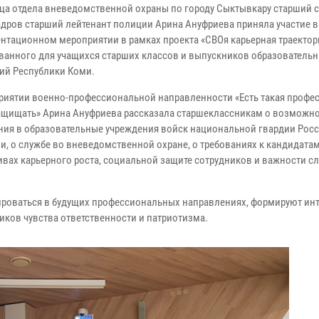
ца отдела вневедомственной охраны по городу Сыктывкару старший 
адров старший лейтенант полиции Арина Ануфриева приняла участие в
нтационном мероприятии в рамках проекта «СВОя карьерная траектори
ванного для учащихся старших классов и выпускников образователь
ий Республики Коми.
риятии военно-профессиональной направленности «Есть такая профес
ащищать» Арина Ануфриева рассказала старшеклассникам о возможн
ния в образовательные учреждения войск национальной гвардии Рос
и, о службе во вневедомственной охране, о требованиях к кандидатам
ивах карьерного роста, социальной защите сотрудников и важности с
оваться в будущих профессиональных направлениях, формируют инт
иков чувства ответственности и патриотизма.