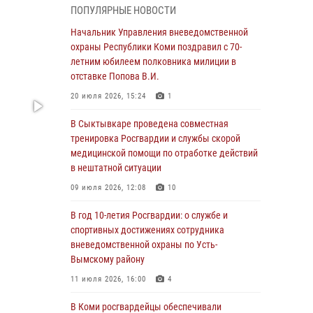
ПОПУЛЯРНЫЕ НОВОСТИ
объектов
Начальник Управления вневедомственной
29 июля 2026, 11:41
охраны Республики Коми поздравил с 70-
Начальник Управления вневедомственной
летним юбилеем полковника милиции в
охраны Республики Коми поздравил с 70-
отставке Попова В.И.
летним юбилеем полковника милиции в
20 июля 2026, 15:24
1
отставке Попова В.И.
В Сыктывкаре проведена совместная
20 июля 2026, 15:24
1
тренировка Росгвардии и службы скорой
В Коми росгвардейцы обеспечивали
медицинской помощи по отработке действий
правопорядок всероссийского фестиваля
в нештатной ситуации
воздухоплавания «ЖИВОЙ ВОЗДУХ»
09 июля 2026, 12:08
10
20 июля 2026, 15:15
1
В год 10-летия Росгвардии: о службе и
В Коми завершились учебно-методические
спортивных достижениях сотрудника
сборы руководителей филиалов
вневедомственной охраны по Усть-
вневедомственной охраны Росгвардии
Вымскому району
20 июля 2026, 15:12
11 июля 2026, 16:00
4
В Коми сотрудники вневедомственной
В Коми росгвардейцы обеспечивали