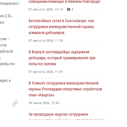
совещании-семинаре в Нижнем Новгороде
специалист
07 августа 2026, 12:14
4
я 2.0»,
Беспокойные сутки в Сыктывкаре: как
ных
сотрудники вневедомственной охраны
усмиряли дебоширов
сия –
07 августа 2026, 11:34
ости
сийской
В Воркуте росгвардейцы задержали
,
дебошира, который травмировался при
лужбы по
попытке взлома
07 августа 2026, 11:31
ерес к
В Усинске сотрудники вневедомственной
охраны Росгвардии оперативно отработали
план «Квартал»
30 июля 2026, 12:50
За прошедшую неделю сотрудники
вневедомственной охраны отработали более
100 тревог, поступивших с охраняемых