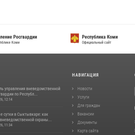
ление Росгвардии
Республика Коми
упблике Коми
Официальный сайт
И
НАВИГАЦИЯ
ль управления вневедомственной
Новости
вардии по Республ...
Услуги
26, 12:14
Для граждан
Вакансии
е сутки в Сыктывкаре: как
 вневедомственной охраны...
Документы
26, 11:34
Карта сайта