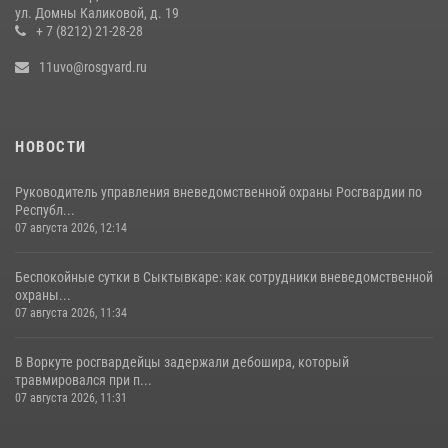
по Республике Коми принял участие во Всероссийском совещании-
ул. Домны Каликовой, д. 19
семинаре в Нижнем Новгороде
+ 7 (8212) 21-28-28
07 августа 2026, 12:14
4
11uvo@rosgvard.ru
НОВОСТИ
Руководитель управления вневедомственной охраны Росгвардии по
Республ...
07 августа 2026, 12:14
Беспокойные сутки в Сыктывкаре: как сотрудники вневедомственной
охраны...
07 августа 2026, 11:34
В Воркуте росгвардейцы задержали дебошира, который
травмировался при п...
07 августа 2026, 11:31