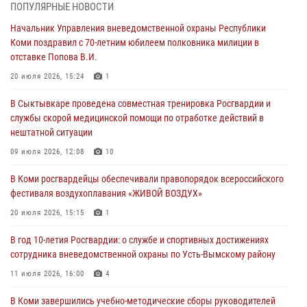
20 июля 2026, 15:24
1
ПОПУЛЯРНЫЕ НОВОСТИ
Начальник Управления вневедомственной охраны Республики
В Коми росгвардейцы обеспечивали правопорядок всероссийского
Коми поздравил с 70-летним юбилеем полковника милиции в
фестиваля воздухоплавания «ЖИВОЙ ВОЗДУХ»
отставке Попова В.И.
20 июля 2026, 15:15
1
20 июля 2026, 15:24
1
В Коми завершились учебно-методические сборы руководителей
В Сыктывкаре проведена совместная тренировка Росгвардии и
филиалов вневедомственной охраны Росгвардии
службы скорой медицинской помощи по отработке действий в
20 июля 2026, 15:12
нештатной ситуации
В Коми сотрудники вневедомственной охраны выезжали по сигналу
09 июля 2026, 12:08
10
тревога в медицинские учреждения
В Коми росгвардейцы обеспечивали правопорядок всероссийского
20 июля 2026, 15:08
фестиваля воздухоплавания «ЖИВОЙ ВОЗДУХ»
В Усть-Вымском районе сотрудники вневедомственной охраны
20 июля 2026, 15:15
1
задержали необычного покупателя
В год 10-летия Росгвардии: о службе и спортивных достижениях
20 июля 2026, 15:03
сотрудника вневедомственной охраны по Усть-Вымскому району
11 июля 2026, 16:00
4
В Коми завершились учебно-методические сборы руководителей