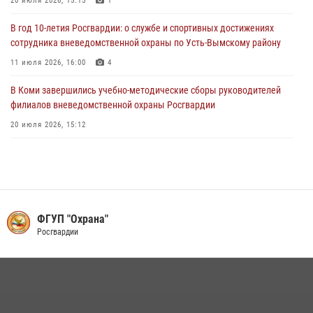
В Усть-Вымском районе сотрудники вневедомственной охраны
20 июля 2026, 15:15
1
задержали необычного покупателя
В год 10-летия Росгвардии: о службе и спортивных достижениях
20 июля 2026, 15:03
сотрудника вневедомственной охраны по Усть-Вымскому району
11 июля 2026, 16:00
4
В Коми завершились учебно-методические сборы руководителей
филиалов вневедомственной охраны Росгвардии
20 июля 2026, 15:12
В Коми сотрудники вневедомственной охраны выезжали по сигналу
тревога в медицинские учреждения
20 июля 2026, 15:08
В Усть-Вымском районе сотрудники вневедомственной охраны
ФГУП "Охрана"
задержали необычного покупателя
Росгвардии
20 июля 2026, 15:03
За прошедшую неделю сотрудники вневедомственной охраны
отработали более 100 тревог, поступивших с охраняемых объектов
29 июля 2026, 11:41