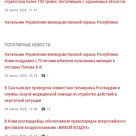
отработали более 100 тревог, поступивших с охраняемых объектов
29 июля 2026, 11:41
Начальник Управления вневедомственной охраны Республики
Коми поздравил с 70-летним юбилеем полковника милиции в
отставке Попова В.И.
20 июля 2026, 15:24
1
ПОПУЛЯРНЫЕ НОВОСТИ
Начальник Управления вневедомственной охраны Республики
В Коми росгвардейцы обеспечивали правопорядок всероссийского
Коми поздравил с 70-летним юбилеем полковника милиции в
фестиваля воздухоплавания «ЖИВОЙ ВОЗДУХ»
отставке Попова В.И.
20 июля 2026, 15:15
1
20 июля 2026, 15:24
1
В Коми завершились учебно-методические сборы руководителей
В Сыктывкаре проведена совместная тренировка Росгвардии и
филиалов вневедомственной охраны Росгвардии
службы скорой медицинской помощи по отработке действий в
20 июля 2026, 15:12
нештатной ситуации
В Коми сотрудники вневедомственной охраны выезжали по сигналу
09 июля 2026, 12:08
10
тревога в медицинские учреждения
В Коми росгвардейцы обеспечивали правопорядок всероссийского
20 июля 2026, 15:08
фестиваля воздухоплавания «ЖИВОЙ ВОЗДУХ»