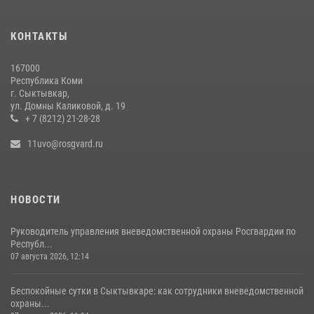
В Усинске сотрудники вневедомственной охраны Росгвардии
КОНТАКТЫ
оперативно отработали план «Квартал»
30 июля 2026, 12:50
167000
Республика Коми
Руководитель управления вневедомственной охраны Росгвардии
г. Сыктывкар,
по Республике Коми принял участие во Всероссийском совещании-
ул. Домны Каликовой, д. 19
семинаре в Нижнем Новгороде
+ 7 (8212) 21-28-28
07 августа 2026, 12:14
4
11uvo@rosgvard.ru
НОВОСТИ
Руководитель управления вневедомственной охраны Росгвардии по
Республ...
07 августа 2026, 12:14
Беспокойные сутки в Сыктывкаре: как сотрудники вневедомственной
охраны...