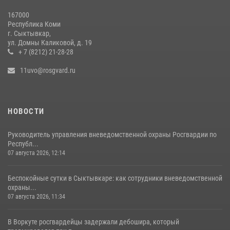
07 августа 2026, 12:14
4
167000
Республика Коми
В Воркуте росгвардейцы задержали дебошира, который
г. Сыктывкар,
травмировался при попытке взлома
ул. Домны Каликовой, д. 19
+ 7 (8212) 21-28-28
07 августа 2026, 11:31
11uvo@rosgvard.ru
НОВОСТИ
Руководитель управления вневедомственной охраны Росгвардии по
Республ...
07 августа 2026, 12:14
Беспокойные сутки в Сыктывкаре: как сотрудники вневедомственной
охраны...
07 августа 2026, 11:34
В Воркуте росгвардейцы задержали дебошира, который