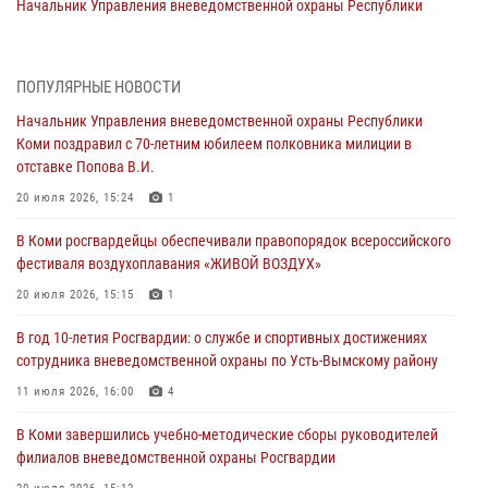
Начальник Управления вневедомственной охраны Республики
Коми поздравил с 70-летним юбилеем полковника милиции в
отставке Попова В.И.
20 июля 2026, 15:24
1
ПОПУЛЯРНЫЕ НОВОСТИ
Начальник Управления вневедомственной охраны Республики
В Коми росгвардейцы обеспечивали правопорядок всероссийского
Коми поздравил с 70-летним юбилеем полковника милиции в
фестиваля воздухоплавания «ЖИВОЙ ВОЗДУХ»
отставке Попова В.И.
20 июля 2026, 15:15
1
20 июля 2026, 15:24
1
В Коми завершились учебно-методические сборы руководителей
В Коми росгвардейцы обеспечивали правопорядок всероссийского
филиалов вневедомственной охраны Росгвардии
фестиваля воздухоплавания «ЖИВОЙ ВОЗДУХ»
20 июля 2026, 15:12
20 июля 2026, 15:15
1
В Коми сотрудники вневедомственной охраны выезжали по сигналу
В год 10-летия Росгвардии: о службе и спортивных достижениях
тревога в медицинские учреждения
сотрудника вневедомственной охраны по Усть-Вымскому району
20 июля 2026, 15:08
11 июля 2026, 16:00
4
В Усть-Вымском районе сотрудники вневедомственной охраны
В Коми завершились учебно-методические сборы руководителей
задержали необычного покупателя
филиалов вневедомственной охраны Росгвардии
20 июля 2026, 15:03