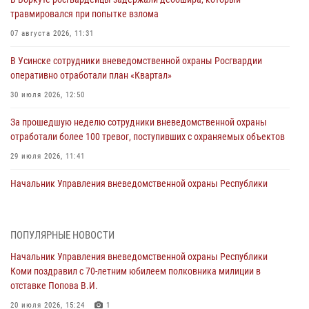
травмировался при попытке взлома
07 августа 2026, 11:31
В Усинске сотрудники вневедомственной охраны Росгвардии
оперативно отработали план «Квартал»
30 июля 2026, 12:50
За прошедшую неделю сотрудники вневедомственной охраны
отработали более 100 тревог, поступивших с охраняемых объектов
29 июля 2026, 11:41
Начальник Управления вневедомственной охраны Республики
Коми поздравил с 70-летним юбилеем полковника милиции в
отставке Попова В.И.
20 июля 2026, 15:24
1
ПОПУЛЯРНЫЕ НОВОСТИ
Начальник Управления вневедомственной охраны Республики
В Коми росгвардейцы обеспечивали правопорядок всероссийского
Коми поздравил с 70-летним юбилеем полковника милиции в
фестиваля воздухоплавания «ЖИВОЙ ВОЗДУХ»
отставке Попова В.И.
20 июля 2026, 15:15
1
20 июля 2026, 15:24
1