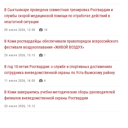
В Коми завершились учебно-методические сборы руководителей
В Сыктывкаре проведена совместная тренировка Росгвардии и
филиалов вневедомственной охраны Росгвардии
службы скорой медицинской помощи по отработке действий в
20 июля 2026, 15:12
нештатной ситуации
В Коми сотрудники вневедомственной охраны выезжали по сигналу
09 июля 2026, 12:08
10
тревога в медицинские учреждения
В Коми росгвардейцы обеспечивали правопорядок всероссийского
20 июля 2026, 15:08
фестиваля воздухоплавания «ЖИВОЙ ВОЗДУХ»
В Усть-Вымском районе сотрудники вневедомственной охраны
20 июля 2026, 15:15
1
задержали необычного покупателя
В год 10-летия Росгвардии: о службе и спортивных достижениях
20 июля 2026, 15:03
сотрудника вневедомственной охраны по Усть-Вымскому району
11 июля 2026, 16:00
4
В Коми завершились учебно-методические сборы руководителей
филиалов вневедомственной охраны Росгвардии
20 июля 2026, 15:12
В Коми сотрудники вневедомственной охраны выезжали по сигналу
тревога в медицинские учреждения