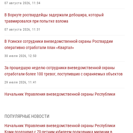
07 августа 2026, 11:34
В Воркуте росгвардейцы задержали дебошира, который
травмировался при попытке взлома
07 августа 2026, 11:31
В Усинске сотрудники вневедомственной охраны Росгвардии
оперативно отработали план «Квартал»
30 июля 2026, 12:50
За прошедшую неделю сотрудники вневедомственной охраны
отработали более 100 тревог, поступивших с охраняемых объектов
29 июля 2026, 11:41
Начальник Управления вневедомственной охраны Республики
Коми поздравил с 70-летним юбилеем полковника милиции в
отставке Попова В.И.
20 июля 2026, 15:24
1
ПОПУЛЯРНЫЕ НОВОСТИ
Начальник Управления вневедомственной охраны Республики
В Коми росгвардейцы обеспечивали правопорядок всероссийского
Коми поздравил с 70-летним юбилеем полковника милиции в
фестиваля воздухоплавания «ЖИВОЙ ВОЗДУХ»