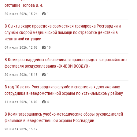
отставке Попова В.И.
20 июля 2026, 15:15
1
20 июля 2026, 15:24
1
В Коми завершились учебно-методические сборы руководителей
В Сыктывкаре проведена совместная тренировка Росгвардии и
филиалов вневедомственной охраны Росгвардии
службы скорой медицинской помощи по отработке действий в
20 июля 2026, 15:12
нештатной ситуации
В Коми сотрудники вневедомственной охраны выезжали по сигналу
09 июля 2026, 12:08
10
тревога в медицинские учреждения
В Коми росгвардейцы обеспечивали правопорядок всероссийского
20 июля 2026, 15:08
фестиваля воздухоплавания «ЖИВОЙ ВОЗДУХ»
В Усть-Вымском районе сотрудники вневедомственной охраны
20 июля 2026, 15:15
1
задержали необычного покупателя
В год 10-летия Росгвардии: о службе и спортивных достижениях
20 июля 2026, 15:03
сотрудника вневедомственной охраны по Усть-Вымскому району
11 июля 2026, 16:00
4
В Коми завершились учебно-методические сборы руководителей
филиалов вневедомственной охраны Росгвардии
20 июля 2026, 15:12